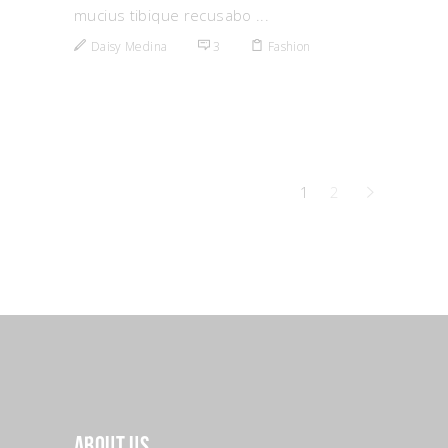
mucius tibique recusabo
Daisy Medina
3
Fashion
1
2
About Us