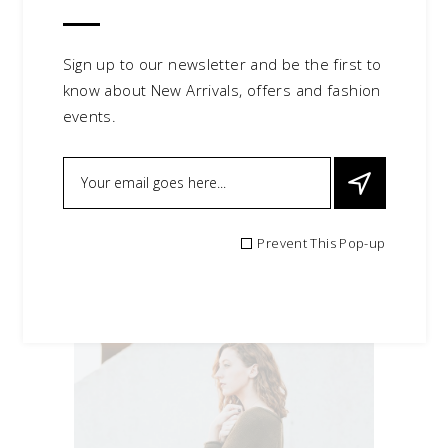
Lorem ipsum dolor sit amet, sed ei
iuvaret reprehendunt. Qui suas agam
Sign up to our newsletter and be the first to
liber in, vix an quidam numquam
know about New Arrivals, offers and fashion
vivendum. Falli dictas usu et, pri te
events.
delenit similique, quo id dico atomorum
pertinacia. Per te fuisset dignissim. Et
mucius tibique recusabo
Daisy Medina
0
Classy
Prevent This Pop-up