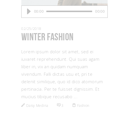
Audio
00:00
00:00
Player
02/25/2018
Winter Fashion
Lorem ipsum dolor sit amet, sed ei
iuvaret reprehendunt. Qui suas agam
liber in, vix an quidam numquam
vivendum. Falli dictas usu et, pri te
delenit similique, quo id dico atomorum
pertinacia. Per te fuisset dignissim. Et
mucius tibique recusabo
Daisy Medina
3
Fashion