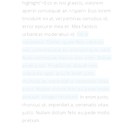
highlight”>Eos ei nisl graecis, vixlorem
aperiri consequat an.</span> Eius lorem
tincidunt vix at, vel pertinax sensibus id,
error epicurei mea et. Mea facilisis
urbanitas moderatius id.
Vis ei
rationibus. Donec quam felis, ultricies
nec, pellentesque eu, pretium quis, sem.
Nulla consequat massa quis enim. Donec
pede justo, fringilla vel, aliquet nec,
vulputate eget, arcu In enim justo,
rhoncus ut, imperdiet a, venenatis vitae,
justo. Nullam dictum felis eu pede mollis
pretium. Integer tincidunt.
In enim justo,
rhoncus ut, imperdiet a, venenatis vitae,
justo. Nullam dictum felis eu pede mollis
pretium.