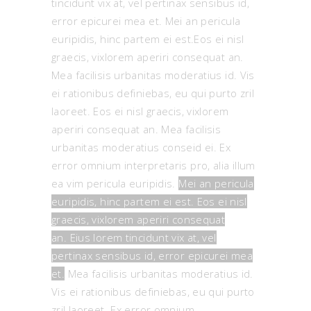
tincidunt vix at, vel pertinax sensibus id,
error epicurei mea et. Mei an pericula
euripidis, hinc partem ei est.Eos ei nisl
graecis, vixlorem aperiri consequat an.
Mea facilisis urbanitas moderatius id. Vis
ei rationibus definiebas, eu qui purto zril
laoreet. Eos ei nisl graecis, vixlorem
aperiri consequat an. Mea facilisis
urbanitas moderatius conseid ei. Ex
error omnium interpretaris pro, alia illum
ea vim pericula euripidis.
Mei an pericula
euripidis, hinc partem ei est. Eos ei nisl
graecis, vixlorem aperiri consequat
an. Eius lorem tincidunt vix at, vel
pertinax sensibus id, error epicurei mea
et.
Mea facilisis urbanitas moderatius id.
Vis ei rationibus definiebas, eu qui purto
zril laoreet. Ex error omnium