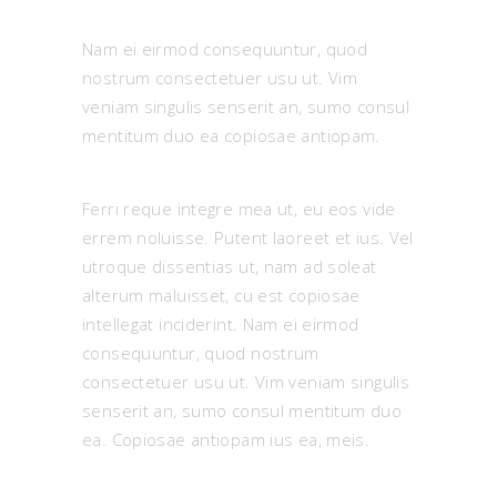
Nam ei eirmod consequuntur, quod
nostrum consectetuer usu ut. Vim
veniam singulis senserit an, sumo consul
mentitum duo ea copiosae antiopam.
Ferri reque integre mea ut, eu eos vide
errem noluisse. Putent laoreet et ius. Vel
utroque dissentias ut, nam ad soleat
alterum maluisset, cu est copiosae
intellegat inciderint. Nam ei eirmod
consequuntur, quod nostrum
consectetuer usu ut. Vim veniam singulis
senserit an, sumo consul mentitum duo
ea. Copiosae antiopam ius ea, meis.