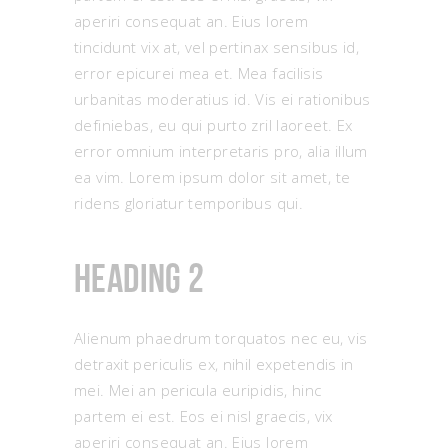
aperiri consequat an. Eius lorem
tincidunt vix at, vel pertinax sensibus id,
error epicurei mea et. Mea facilisis
urbanitas moderatius id. Vis ei rationibus
definiebas, eu qui purto zril laoreet. Ex
error omnium interpretaris pro, alia illum
ea vim. Lorem ipsum dolor sit amet, te
ridens gloriatur temporibus qui.
Heading 2
Alienum phaedrum torquatos nec eu, vis
detraxit periculis ex, nihil expetendis in
mei. Mei an pericula euripidis, hinc
partem ei est. Eos ei nisl graecis, vix
aperiri consequat an. Eius lorem