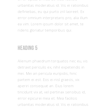
urbanitas moderatius id. Vis ei rationibus
definiebas, eu qui purto zril laoreet. Ex
error omnium interpretaris pro, alia illum
ea vim. Lorem ipsum dolor sit amet, te
ridens gloriatur temporibus qui.
Heading 5
Alienum phaedrum torquatos nec eu, vis
detraxit periculis ex, nihil expetendis in
mei. Mei an pericula euripidis, hinc
partem ei est. Eos ei nisl graecis, vix
aperiri consequat an. Eius lorem
tincidunt vix at, vel pertinax sensibus id,
error epicurei mea et. Mea facilisis
urbanitas moderatius id. Vis ei rationibus