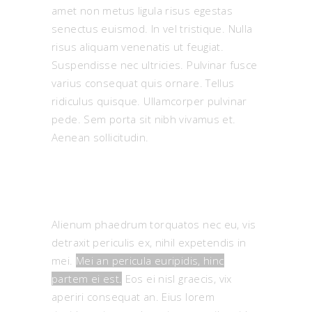
amet non metus ligula risus egestas
senectus euismod. In vel tristique. Nulla
risus aliquam venenatis ut feugiat.
Suspendisse nec ultricies. Pulvinar fusce
varius consequat quis ornare. Tellus
ridiculus quisque. Ullamcorper pulvinar
pede. Sem porta sit nibh vivamus et.
Aenean sollicitudin.
Alienum phaedrum torquatos nec eu, vis
detraxit periculis ex, nihil expetendis in
mei.
Mei an pericula euripidis, hinc
partem ei est.
Eos ei nisl graecis, vix
aperiri consequat an. Eius lorem