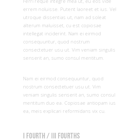
Ferri reque integre mea ut, eu eos vide
errem noluisse. Putent laoreet et ius. Vel
utroque dissentias ut, nam ad soleat
alterum maluisset, cu est copiosae
intellegat inciderint. Nam ei eirmod
consequuntur, quod nostrum
consectetuer usu ut. Vim veniam singulis
senserit an, sumo consul mentitum.
Nam ei eirmod consequuntur, quod
nostrum consectetuer usu ut. Vim
veniam singulis senserit an, sumo consul
mentitum duo ea. Copiosae antiopam ius
ea, meis explicari reformidans vix cu.
I fourth / III fourths