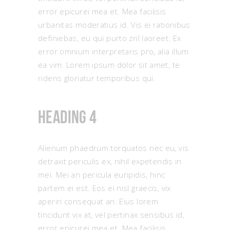
error epicurei mea et. Mea facilisis
urbanitas moderatius id. Vis ei rationibus
definiebas, eu qui purto zril laoreet. Ex
error omnium interpretaris pro, alia illum
ea vim. Lorem ipsum dolor sit amet, te
ridens gloriatur temporibus qui.
Heading 4
Alienum phaedrum torquatos nec eu, vis
detraxit periculis ex, nihil expetendis in
mei. Mei an pericula euripidis, hinc
partem ei est. Eos ei nisl graecis, vix
aperiri consequat an. Eius lorem
tincidunt vix at, vel pertinax sensibus id,
error epicurei mea et. Mea facilisis