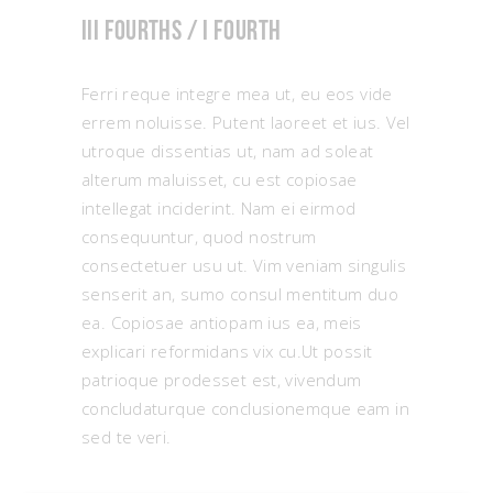
III fourths / I fourth
Ferri reque integre mea ut, eu eos vide
errem noluisse. Putent laoreet et ius. Vel
utroque dissentias ut, nam ad soleat
alterum maluisset, cu est copiosae
intellegat inciderint. Nam ei eirmod
consequuntur, quod nostrum
consectetuer usu ut. Vim veniam singulis
senserit an, sumo consul mentitum duo
ea. Copiosae antiopam ius ea, meis
explicari reformidans vix cu.Ut possit
patrioque prodesset est, vivendum
concludaturque conclusionemque eam in
sed te veri.