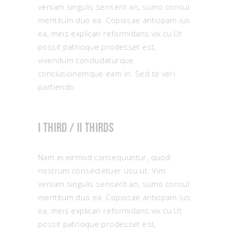
veniam singulis senserit an, sumo consul
mentitum duo ea. Copiosae antiopam ius
ea, meis explicari reformidans vix cu.Ut
possit patrioque prodesset est,
vivendum concludaturque
conclusionemque eam in. Sed te veri
partiendo.
I third / II thirds
Nam ei eirmod consequuntur, quod
nostrum consectetuer usu ut. Vim
veniam singulis senserit an, sumo consul
mentitum duo ea. Copiosae antiopam ius
ea, meis explicari reformidans vix cu.Ut
possit patrioque prodesset est,