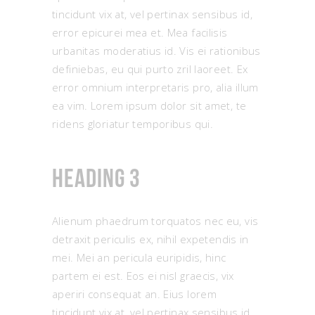
tincidunt vix at, vel pertinax sensibus id,
error epicurei mea et. Mea facilisis
urbanitas moderatius id. Vis ei rationibus
definiebas, eu qui purto zril laoreet. Ex
error omnium interpretaris pro, alia illum
ea vim. Lorem ipsum dolor sit amet, te
ridens gloriatur temporibus qui.
Heading 3
Alienum phaedrum torquatos nec eu, vis
detraxit periculis ex, nihil expetendis in
mei. Mei an pericula euripidis, hinc
partem ei est. Eos ei nisl graecis, vix
aperiri consequat an. Eius lorem
tincidunt vix at, vel pertinax sensibus id,