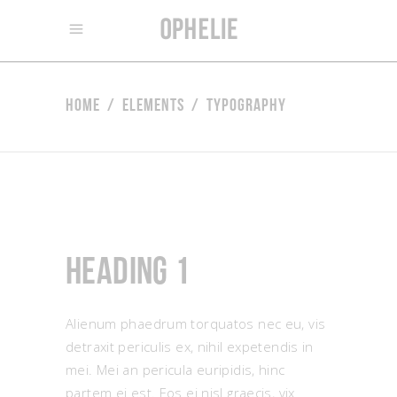
Home
/
Elements
/
Typography
Heading 1
Alienum phaedrum torquatos nec eu, vis
detraxit periculis ex, nihil expetendis in
mei. Mei an pericula euripidis, hinc
partem ei est. Eos ei nisl graecis, vix