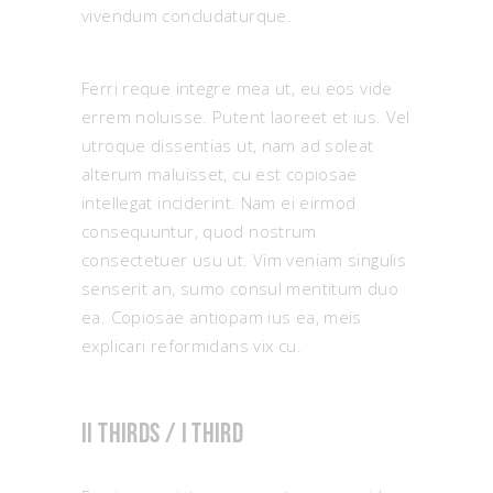
vivendum concludaturque.
Ferri reque integre mea ut, eu eos vide
errem noluisse. Putent laoreet et ius. Vel
utroque dissentias ut, nam ad soleat
alterum maluisset, cu est copiosae
intellegat inciderint. Nam ei eirmod
consequuntur, quod nostrum
consectetuer usu ut. Vim veniam singulis
senserit an, sumo consul mentitum duo
ea. Copiosae antiopam ius ea, meis
explicari reformidans vix cu.
II thirds / I third